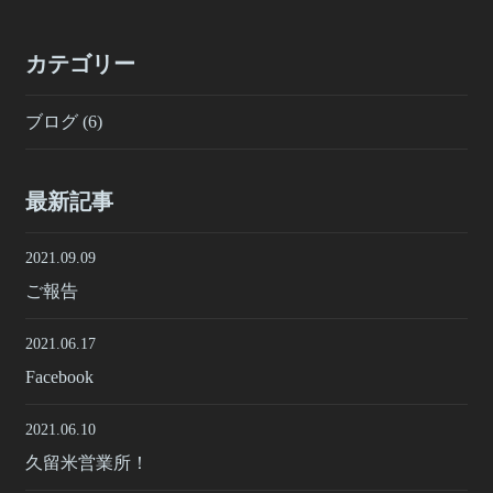
カテゴリー
ブログ (6)
最新記事
2021.09.09
ご報告
2021.06.17
Facebook
2021.06.10
久留米営業所！